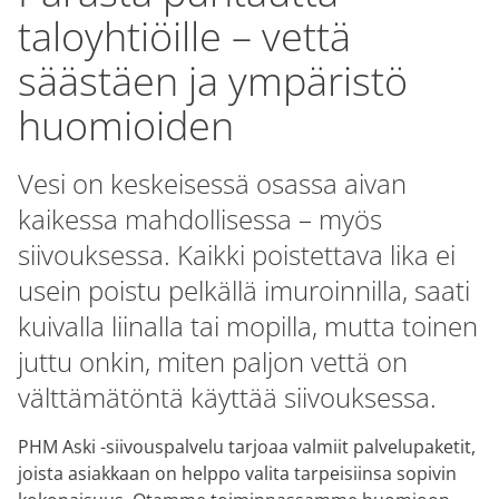
taloyhtiöille – vettä
säästäen ja ympäristö
huomioiden
Vesi on keskeisessä osassa aivan
kaikessa mahdollisessa – myös
siivouksessa. Kaikki poistettava lika ei
usein poistu pelkällä imuroinnilla, saati
kuivalla liinalla tai mopilla, mutta toinen
juttu onkin, miten paljon vettä on
välttämätöntä käyttää siivouksessa.
PHM Aski -siivouspalvelu tarjoaa valmiit palvelupaketit,
joista asiakkaan on helppo valita tarpeisiinsa sopivin