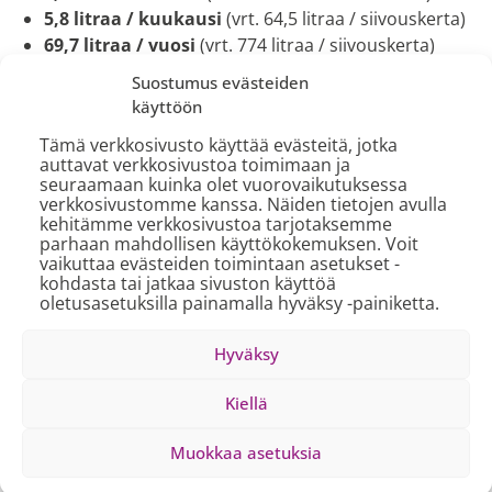
5,8 litraa / kuukausi
(vrt. 64,5 litraa / siivouskerta)
69,7 litraa / vuosi
(vrt. 774 litraa / siivouskerta)
Suostumus evästeiden
Pienistä puroista syntyy aidosti merkittäviä tekoja, sillä
käyttöön
Askin mukainen taloyhtiösiivous säästää vettä yli kuusi
miljoonaa litraa vuodessa. Mitä kuusi miljoonaa litraa
Tämä verkkosivusto käyttää evästeitä, jotka
auttavat verkkosivustoa toimimaan ja
vettä tarkoittaa käytännössä?Jos vesihana valuu 10
seuraamaan kuinka olet vuorovaikutuksessa
litraa minuutissa, sen pitäisi valua yhtäjaksoisesti 416
verkkosivustomme kanssa. Näiden tietojen avulla
päivää, jotta se kuluttaisi kuusi miljoonaa litraa.
kehitämme verkkosivustoa tarjotaksemme
parhaan mahdollisen käyttökokemuksen. Voit
Suositus on juoda noin kaksi litraa vettä päivässä per
vaikuttaa evästeiden toimintaan asetukset -
henkilö. Tällä vesimäärällä yksi ihminen pärjäisi 8 219
kohdasta tai jatkaa sivuston käyttöä
vuotta, ja vettä riittäisi 10 000 hengelle noin 1,6
oletusasetuksilla painamalla hyväksy -painiketta.
vuodeksi.
Hyväksy
Kansainvälinen teemapäivä muistuttaa, että positiiviset
muutokset nykytilanteeseen vaativat huomiota ja
Kiellä
aktiivisia tekoja jokaiselta – pisarassa on meren alku!
Muokkaa asetuksia