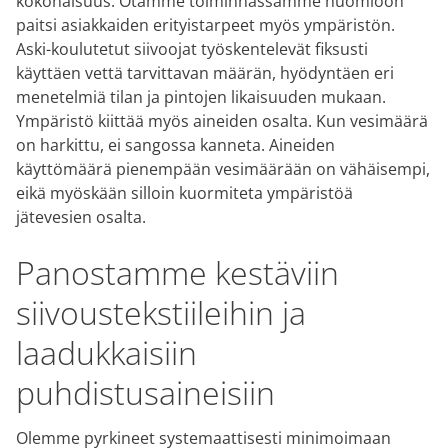
kokonaisuus. Otamme toiminnassamme huomioon
paitsi asiakkaiden erityistarpeet myös ympäristön.
Aski-koulutetut siivoojat työskentelevät fiksusti
käyttäen vettä tarvittavan määrän, hyödyntäen eri
menetelmiä tilan ja pintojen likaisuuden mukaan.
Ympäristö kiittää myös aineiden osalta. Kun vesimäärä
on harkittu, ei sangossa kanneta. Aineiden
käyttömäärä pienempään vesimäärään on vähäisempi,
eikä myöskään silloin kuormiteta ympäristöä
jätevesien osalta.
Panostamme kestäviin
siivoustekstiileihin ja
laadukkaisiin
puhdistusaineisiin
Olemme pyrkineet systemaattisesti minimoimaan