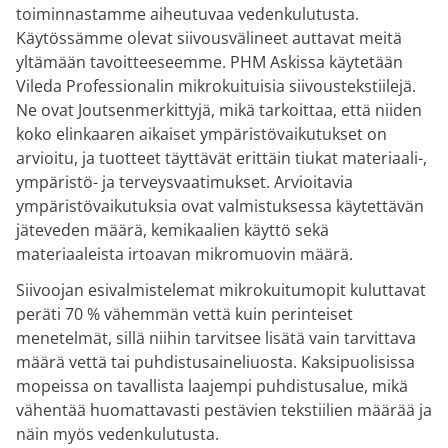
toiminnastamme aiheutuvaa vedenkulutusta.
Käytössämme olevat siivousvälineet auttavat meitä
yltämään tavoitteeseemme. PHM Askissa käytetään
Vileda Professionalin mikrokuituisia siivoustekstiilejä.
Ne ovat Joutsenmerkittyjä, mikä tarkoittaa, että niiden
koko elinkaaren aikaiset ympäristövaikutukset on
arvioitu, ja tuotteet täyttävät erittäin tiukat materiaali-,
ympäristö- ja terveysvaatimukset. Arvioitavia
ympäristövaikutuksia ovat valmistuksessa käytettävän
jäteveden määrä, kemikaalien käyttö sekä
materiaaleista irtoavan mikromuovin määrä.
Siivoojan esivalmistelemat mikrokuitumopit kuluttavat
peräti 70 % vähemmän vettä kuin perinteiset
menetelmät, sillä niihin tarvitsee lisätä vain tarvittava
määrä vettä tai puhdistusaineliuosta. Kaksipuolisissa
mopeissa on tavallista laajempi puhdistusalue, mikä
vähentää huomattavasti pestävien tekstiilien määrää ja
näin myös vedenkulutusta.