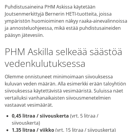
Puhdistusaineina PHM Askissa käytetään
Joutsenmerkittyjä Bernerin HETI-tuotteita, joissa
ympäristön huomioiminen näkyy raaka-ainevalinnoissa
ja annosteluohjeessa, mikä estää puhdistusaineiden
pääsyn jätevesiin.
PHM Askilla selkeää säästöä
vedenkulutuksessa
Olemme onnistuneet minimoimaan siivouksessa
kuluvan veden määrän. Alla esimerkki erään taloyhtiön
siivouksessa käytettävistä vesimääristä. Suluissa näet
vertailuksi vanhanaikaisten siivousmenetelmien
vastaavat vesimäärät.
0,45 litraa / siivouskerta
(vrt. 5 litraa /
siivouskerta)
1,35 litraa / viikko
(vrt. 15 litraa / siivouskerta)