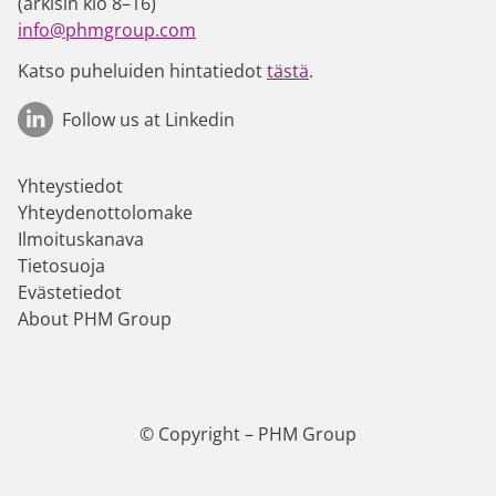
(arkisin klo 8–16)
info@phmgroup.com
Katso puheluiden hintatiedot
tästä
.
Follow us at Linkedin
Yhteystiedot
Yhteydenottolomake
Ilmoituskanava
Tietosuoja
Evästetiedot
About PHM Group
© Copyright – PHM Group