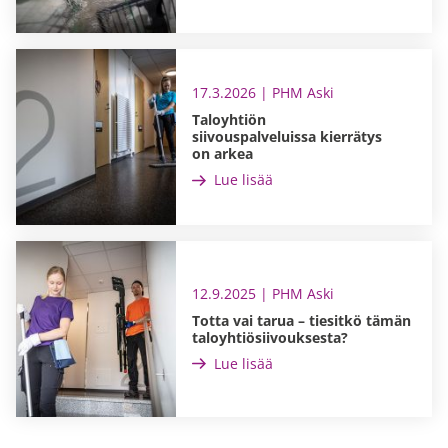
17.3.2026 | PHM Aski
Taloyhtiön
siivouspalveluissa kierrätys
on arkea
Lue lisää
12.9.2025 | PHM Aski
Totta vai tarua – tiesitkö tämän
taloyhtiösiivouksesta?
Lue lisää