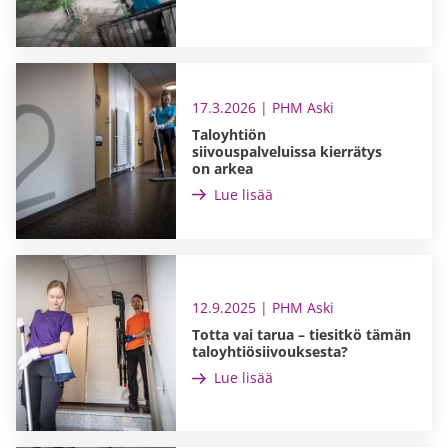
17.3.2026 | PHM Aski
Taloyhtiön
siivouspalveluissa kierrätys
on arkea
Lue lisää
12.9.2025 | PHM Aski
Totta vai tarua – tiesitkö tämän
taloyhtiösiivouksesta?
Lue lisää