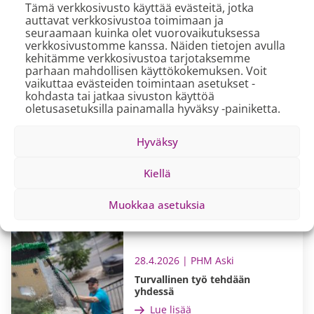
Tämä verkkosivusto käyttää evästeitä, jotka
PHM Aski -toimintamallissa korostuvat järkevä
auttavat verkkosivustoa toimimaan ja
ajankäyttö ja tarkoituksenmukaiset työalueet. Monilla
seuraamaan kuinka olet vuorovaikutuksessa
verkkosivustomme kanssa. Näiden tietojen avulla
paikkakunnilla Aski-siivoojat kulkevatkin työpäivän
kehitämme verkkosivustoa tarjotaksemme
aikana kohteesta toiseen pyörällä silloin, kun
parhaan mahdollisen käyttökokemuksen. Voit
välimatkat sen mahdollistavat. Siivoustekstiilit kulkevat
vaikuttaa evästeiden toimintaan asetukset -
kohdasta tai jatkaa sivuston käyttöä
kätevästi mukana pyörän tarakalla, ja varsinaiset
oletusasetuksilla painamalla hyväksy -painiketta.
siivousvälineet löytyvät valmiiksi kohteista.
Hyvää polkupyöräpäivää ihan jokaiselle!
Hyväksy
Kiellä
Lue myös
Muokkaa asetuksia
28.4.2026 | PHM Aski
Turvallinen työ tehdään
yhdessä
Lue lisää