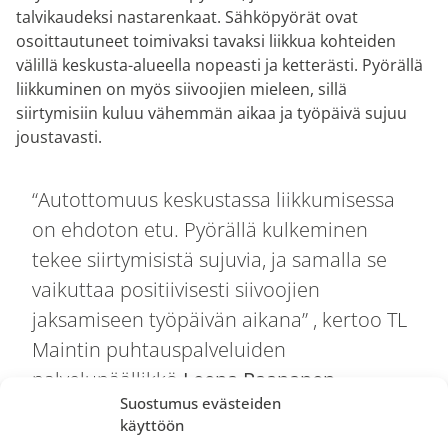
talvikaudeksi nastarenkaat. Sähköpyörät ovat
osoittautuneet toimivaksi tavaksi liikkua kohteiden
välillä keskusta-alueella nopeasti ja ketterästi. Pyörällä
liikkuminen on myös siivoojien mieleen, sillä
siirtymisiin kuluu vähemmän aikaa ja työpäivä sujuu
joustavasti.
“Autottomuus keskustassa liikkumisessa
on ehdoton etu. Pyörällä kulkeminen
tekee siirtymisistä sujuvia, ja samalla se
vaikuttaa positiivisesti siivoojien
jaksamiseen työpäivän aikana” , kertoo TL
Maintin puhtauspalveluiden
palvelupäällikkö
Leena Paananen.
Suostumus evästeiden
käyttöön