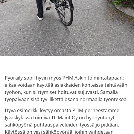
Pyöräily sopii hyvin myös PHM Askin toimintatapaan:
aikaa voidaan käyttää asiakkaiden kohteissa tehtävään
työhön, kun siirtymiset hoituvat sujuvasti. Samalla
työpäivään sisältyy liikettä osana normaalia työntekoa.
Hyvä esimerkki löytyy omasta PHM-perheestämme.
Jyväskylässä toimiva TL-Maint Oy on hyödyntänyt
sähköpyöriä puhtauspalveluiden työssä jo pitkään.
Käytössä on viisi sähköpyörää, joihin vaihdetaan