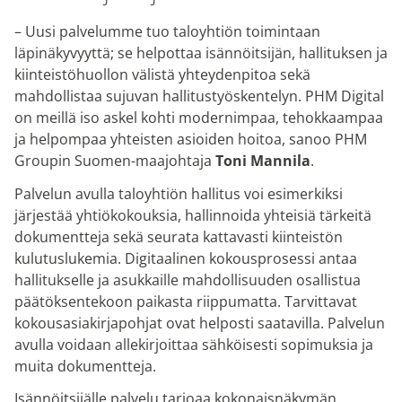
– Uusi palvelumme tuo taloyhtiön toimintaan
läpinäkyvyyttä; se helpottaa isännöitsijän, hallituksen ja
kiinteistöhuollon välistä yhteydenpitoa sekä
mahdollistaa sujuvan hallitustyöskentelyn. PHM Digital
on meillä iso askel kohti modernimpaa, tehokkaampaa
ja helpompaa yhteisten asioiden hoitoa, sanoo PHM
Groupin Suomen-maajohtaja
Toni Mannila
.
Palvelun avulla taloyhtiön hallitus voi esimerkiksi
järjestää yhtiökokouksia, hallinnoida yhteisiä tärkeitä
dokumentteja sekä seurata kattavasti kiinteistön
kulutuslukemia. Digitaalinen kokousprosessi antaa
hallitukselle ja asukkaille mahdollisuuden osallistua
päätöksentekoon paikasta riippumatta. Tarvittavat
kokousasiakirjapohjat ovat helposti saatavilla. Palvelun
avulla voidaan allekirjoittaa sähköisesti sopimuksia ja
muita dokumentteja.
Isännöitsijälle palvelu tarjoaa kokonaisnäkymän