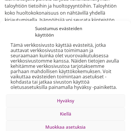
taloyhtiön tietoihin ja huoltopyyntöihin. Taloyhtiön
koko huoltokokonaisuus on nähtävillä yhdellä
kirjautumisella. Isännöitsijä voi seurata kiinteistön
kulutuslukemia ja huoltopyyntöjä sekä hallinnoida
Suostumus evästeiden
asiakirjoja digitaalisesti yhdessä hallituksen kanssa.
käyttöön
Asukkaat pääsevät lukemaan taloyhtiötä ja asumista
Tämä verkkosivusto käyttää evästeitä, jotka
auttavat verkkosivustoa toimimaan ja
koskevia ajankohtaisia tiedotteita sekä seuraamaan
seuraamaan kuinka olet vuorovaikutuksessa
omien huoltopyyntöjen etenemistä.
verkkosivustomme kanssa. Näiden tietojen avulla
kehitämme verkkosivustoa tarjotaksemme
– Olemme kehittäneet palvelua yhdessä
parhaan mahdollisen käyttökokemuksen. Voit
asiakkaidemme kanssa jo pitkään ja olemme iloisia,
vaikuttaa evästeiden toimintaan asetukset -
kohdasta tai jatkaa sivuston käyttöä
kun voimme vihdoin kertoa tästä laajemmin ja tarjota
oletusasetuksilla painamalla hyväksy -painiketta.
kaikille mahdollisuuden tulla mukaan. Palvelu kehittyy
jatkuvasti, ja tämä on vasta alkua, tietohallintojohtaja
Hyväksy
Juha Allonen
PHM Groupista kertoo.
Kiellä
Lisätietoja:
Toni Mannila
Muokkaa asetuksia