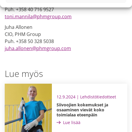
Maajohtaja Suomi, PHM Group
Puh. +358 40 716 9527
toni.mannila@phmgroup.com
Juha Allonen
CIO, PHM Group
Puh. +358 50 328 5038
juha.allonen@phmgroup.com
Lue myös
12.9.2024 | Lehdistötiedotteet
Siivoojien kokemukset ja
osaaminen vievät koko
toimialaa eteenpäin
Lue lisää