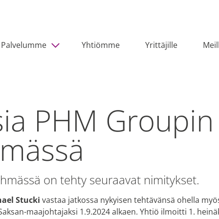
Palvelumme
Yhtiömme
Yrittäjille
Meil
ia PHM Groupin
hmässä
hmässä on tehty seuraavat nimitykset.
ael Stucki
vastaa jatkossa nykyisen tehtävänsä ohella myös
Saksan-maajohtajaksi 1.9.2024 alkaen. Yhtiö ilmoitti 1. hein