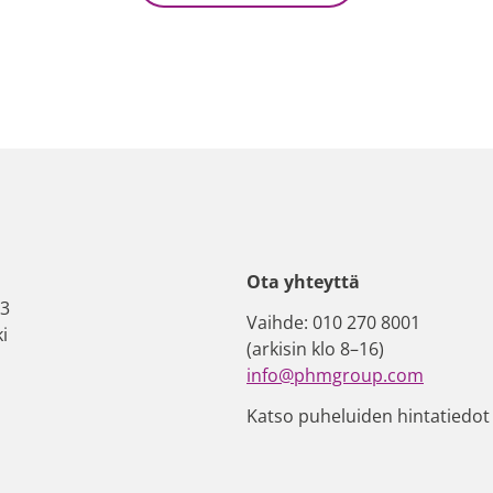
Ota yhteyttä
–3
Vaihde: 010 270 8001
i
(arkisin klo 8–16)
info@phmgroup.com
Katso puheluiden hintatiedo