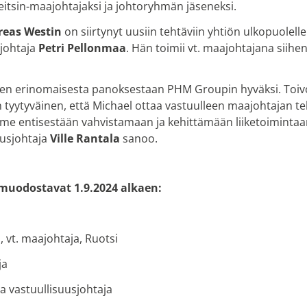
itsin-maajohtajaksi ja johtoryhmän jäseneksi.
reas Westin
on siirtynyt uusiin tehtäviin yhtiön ulkopuolelle
johtaja
Petri Pellonmaa
. Hän toimii vt. maajohtajana siihe
nen erinomaisesta panoksestaan PHM Groupin hyväksi. Toi
in tyytyväinen, että Michael ottaa vastuulleen maajohtajan 
mme entisestään vahvistamaan ja kehittämään liiketoimint
tusjohtaja
Ville Rantala
sanoo.
uodostavat 1.9.2024 alkaen:
, vt. maajohtaja, Ruotsi
ja
a vastuullisuusjohtaja