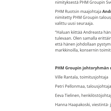
nimityksestä PHM Groupin Sve
PHM Ruotsin maajohtaja
And
nimitetty PHM Groupin talous
valittu uusi seuraaja.
“Haluan kiittää Andreasta hä
tulevaan. Olen samalla erittä
että hänen johdollaan pysty
markkinoilla, konsernin toimi
PHM Groupin johtoryhmän m
Ville Rantala, toimitusjohtaja
Petri Pellonmaa, talousjohtaja
Eeva Tielinen, henkilöstöjohta
Hanna Haapakoski, viestintä- j