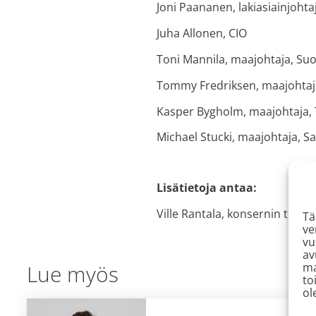
Joni Paananen, lakiasiainjohta
Juha Allonen, CIO
Toni Mannila, maajohtaja, Su
Tommy Fredriksen, maajohtaj
Kasper Bygholm, maajohtaja,
Michael Stucki, maajohtaja, Sak
Lisätietoja antaa:
Ville Rantala, konsernin toimi
Tä
ve
vu
av
ma
Lue myös
to
ol