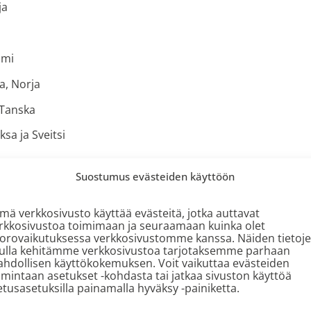
ja
omi
a, Norja
 Tanska
sa ja Sveitsi
Suostumus evästeiden käyttöön
tusjohtaja,
ville.rantala@phmgroup.com
, +358 50 385 1442
mä verkkosivusto käyttää evästeitä, jotka auttavat
rkkosivustoa toimimaan ja seuraamaan kuinka olet
orovaikutuksessa verkkosivustomme kanssa. Näiden tietoj
ulla kehitämme verkkosivustoa tarjotaksemme parhaan
hdollisen käyttökokemuksen. Voit vaikuttaa evästeiden
imintaan asetukset -kohdasta tai jatkaa sivuston käyttöä
etusasetuksilla painamalla hyväksy -painiketta.