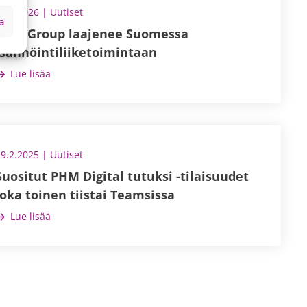
10.6.2026 | Uutiset
a
PHM Group laajenee Suomessa
isännöintiliiketoimintaan
Lue lisää
19.2.2025 | Uutiset
Suositut PHM Digital tutuksi -tilaisuudet
joka toinen tiistai Teamsissa
Lue lisää