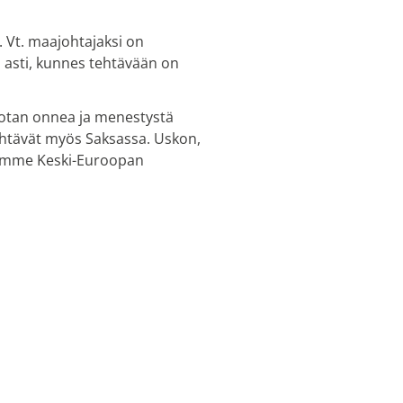
. Vt. maajohtajaksi on
n asti, kunnes tehtävään on
votan onnea ja menestystä
tehtävät myös Saksassa. Uskon,
aamme Keski-Euroopan