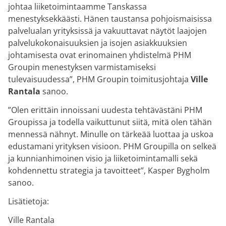
johtaa liiketoimintaamme Tanskassa
menestyksekkäästi. Hänen taustansa pohjoismaisissa
palvelualan yrityksissä ja vakuuttavat näytöt laajojen
palvelukokonaisuuksien ja isojen asiakkuuksien
johtamisesta ovat erinomainen yhdistelmä PHM
Groupin menestyksen varmistamiseksi
tulevaisuudessa”, PHM Groupin toimitusjohtaja
Ville
Rantala
sanoo.
”Olen erittäin innoissani uudesta tehtävästäni PHM
Groupissa ja todella vaikuttunut siitä, mitä olen tähän
mennessä nähnyt. Minulle on tärkeää luottaa ja uskoa
edustamani yrityksen visioon. PHM Groupilla on selkeä
ja kunnianhimoinen visio ja liiketoimintamalli sekä
kohdennettu strategia ja tavoitteet”, Kasper Bygholm
sanoo.
Lisätietoja:
Ville Rantala