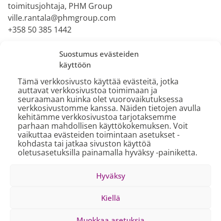
toimitusjohtaja, PHM Group
ville.rantala@phmgroup.com
+358 50 385 1442
Suostumus evästeiden
käyttöön
Lue myös
Tämä verkkosivusto käyttää evästeitä, jotka
auttavat verkkosivustoa toimimaan ja
seuraamaan kuinka olet vuorovaikutuksessa
verkkosivustomme kanssa. Näiden tietojen avulla
3.8.2026 | Uutiset
kehitämme verkkosivustoa tarjotaksemme
parhaan mahdollisen käyttökokemuksen. Voit
Oliver Bond liittyy konsernin
vaikuttaa evästeiden toimintaan asetukset -
johtoryhmään
kohdasta tai jatkaa sivuston käyttöä
Lue lisää
oletusasetuksilla painamalla hyväksy -painiketta.
Hyväksy
Kiellä
10.6.2026 | Uutiset
Muokkaa asetuksia